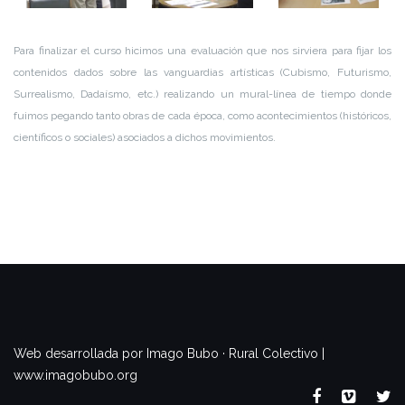
Para finalizar el curso hicimos una evaluación que nos sirviera para fijar los
contenidos dados sobre las vanguardias artísticas (Cubismo, Futurismo,
Surrealismo, Dadaísmo, etc.) realizando un mural-línea de tiempo donde
fuimos pegando tanto obras de cada época, como acontecimientos (históricos,
científicos o sociales) asociados a dichos movimientos.
www.imagobubo.org