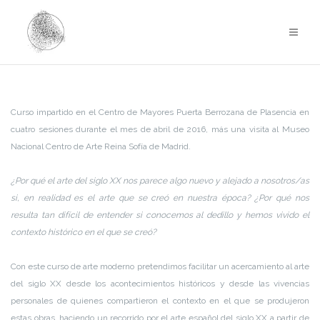
Saltar
al
contenido
Curso impartido en el Centro de Mayores Puerta Berrozana de Plasencia en
cuatro sesiones durante el mes de abril de 2016, más una visita al Museo
Nacional Centro de Arte Reina Sofía de Madrid.
¿Por qué el arte del siglo XX nos parece algo nuevo y alejado a nosotros/as
si, en realidad es el arte que se creó en nuestra época?
¿Por qué nos
resulta tan difícil de entender si conocemos al dedillo y hemos vivido el
contexto histórico en el que se creó?
Con este curso de arte moderno pretendimos facilitar un acercamiento al arte
del siglo XX desde los acontecimientos históricos y desde las vivencias
personales de quienes compartieron el contexto en el que se produjeron
estas obras, haciendo un recorrido por el arte español del siglo XX a partir de