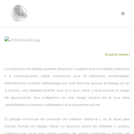
Saltar
al
contenido
(English below)
Los procesos de diálogo pueden llevarnos a lugares que no estaban previstos
o a conversaciones sobre cuestiones que no habíamos contemplado.
Identificamos nuestra metodología con esta fórmula porque el diálogo es en
sí mismo, una realidad errante: que va y que viene, y que asume el riesgo
de equivocarse. Nos instalamos en ese riesgo porque es el que abre
posibilidades al proceso colaborativo que queremos activar.
El diálogo construye los procesos de creación colectiva y es la base para
futuras formas de trabajo. Hacer un ejercicio previo de reflexión y análisis
colectivo nos sirve para definir puntos de interés comunes o puntos de