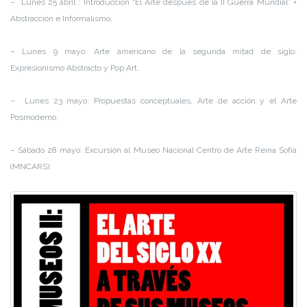
– Lunes 25 abril : Introducción “El Arte después de la II Guerra Mundial” +
Abstracción e Informalismo.
– Lunes 9 mayo: Arte americano de la segunda mitad de siglo:
Expresionismo Abstracto y Pop Art.
– Lunes 23 mayo: Propuestas conceptuales, Arte de acción y el Arte
Posmoderno.
– Sábado 28 mayo: Excursión al Museo Nacional Centro de Arte Reina Sofía
(MNCARS).