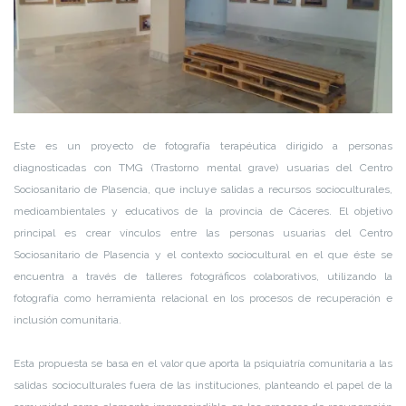
Este es un proyecto de fotografía terapéutica dirigido a personas
diagnosticadas con TMG (Trastorno mental grave) usuarias del Centro
Sociosanitario de Plasencia, que incluye salidas a recursos socioculturales,
medioambientales y educativos de la provincia de Cáceres. El objetivo
principal es crear vínculos entre las personas usuarias del Centro
Sociosanitario de Plasencia y el contexto sociocultural en el que éste se
encuentra a través de talleres fotográficos colaborativos, utilizando la
fotografía como herramienta relacional en los procesos de recuperación e
inclusión comunitaria.
Esta propuesta se basa en el valor que aporta la psiquiatría comunitaria a las
salidas socioculturales fuera de las instituciones, planteando el papel de la