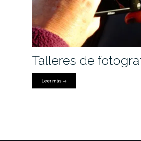
Talleres de fotogra
«Talleres
Leer más
→
de
fotografía»