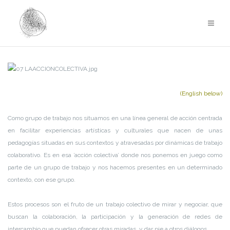
Saltar
al
contenido
(English below)
Como grupo de trabajo nos situamos en una línea general de acción centrada
en facilitar experiencias artísticas y culturales que nacen de unas
pedagogías situadas en sus contextos y atravesadas por dinámicas de trabajo
colaborativo. Es en esa ’acción colectiva’ donde nos ponemos en juego como
parte de un grupo de trabajo y nos hacemos presentes en un determinado
contexto, con ese grupo.
Estos procesos son el fruto de un trabajo colectivo de mirar y negociar, que
buscan la colaboración, la participación y la generación de redes de
intercambio que puedan ofrecer otras miradas y dar pie a otros diálogos.