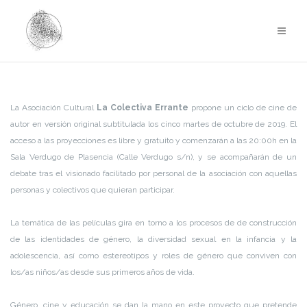
Saltar
al
contenido
La Asociación Cultural
La Colectiva Errante
propone un ciclo de cine de
autor en versión original subtitulada los cinco martes de octubre de 2019. El
acceso a las proyecciones es libre y gratuito y comenzarán a las 20:00h en la
Sala Verdugo de Plasencia (Calle Verdugo s/n), y se acompañarán de un
debate tras el visionado facilitado por personal de la asociación con aquellas
personas y colectivos que quieran participar.
La temática de las películas gira en torno a los procesos de de construcción
de las identidades de género, la diversidad sexual en la infancia y la
adolescencia, así como estereotipos y roles de género que conviven con
los/as niños/as desde sus primeros años de vida.
Género, cine y educación se dan la mano en este proyecto que pretende