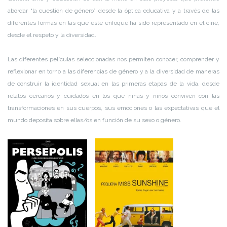
abordar “la cuestión de género” desde la óptica educativa y a través de las
diferentes formas en las que este enfoque ha sido representado en el cine,
desde el respeto y la diversidad.
Las diferentes películas seleccionadas nos permiten conocer, comprender y
reflexionar en torno a las diferencias de género y a la diversidad de maneras
de construir la identidad sexual en las primeras etapas de la vida, desde
relatos cercanos y cuidados en los que niñas y niños conviven con las
transformaciones en sus cuerpos, sus emociones o las expectativas que el
mundo deposita sobre ellas/os en función de su sexo o género.