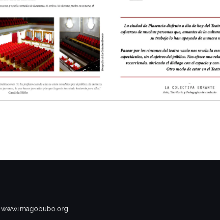
www.imagobubo.org